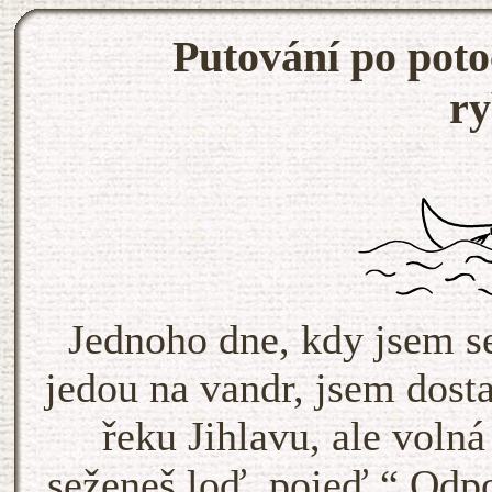
Putování po potoc
ry
Jednoho dne, kdy jsem s
jedou na vandr, jsem dos
řeku Jihlavu, ale volná
seženeš loď, pojeď.“ Odp