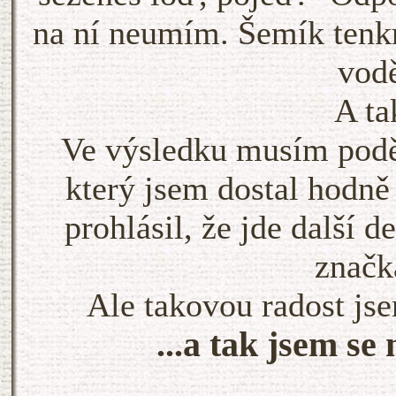
na ní neumím. Šemík tenkr
vod
A ta
Ve výsledku musím podě
který jsem dostal hodn
prohlásil, že jde další 
značk
Ale takovou radost j
...a tak jsem se