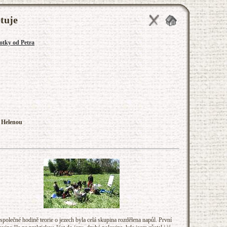
tuje
fotky od Petra
 Helenou
společné hodině teorie o jezech byla celá skupina rozdělena napůl. První