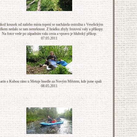
likož kousek od našeho místa topení se nacházela ostrožna s Veselickým
dkem nedalo se tam nemrknout. Z hrádku zbyly festovní valy a příkopy.
Na fotce vede po západním valu cesta a vpravo je hluboký příkop.
07.05.2011
arin s Kubou ráno u Metuje hnedle za Novým Městem, kde jsme spali
08.05.2011