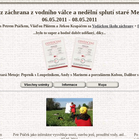
z záchrana z vodního válce a nedělní splutí staré Me
06.05.2011 - 08.05.2011
 s Petrem Ptáčkem, Vláďou Pilátem a Jirkou Krapáčem za
Vodáckou školu záchrany
+
...bylo to super a hodně dobře udělaný, díky...
 stará Metuje: Peprník s Loupežníkem, Andy s Marinem a porculánem Kubou, Dalibor s
em
Petr Ptáček jako inštruktor vysvětluje teorii, stavbu jezů, proudění vody, atd...
Po 