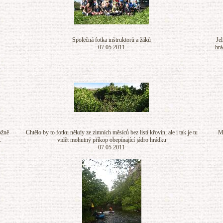
Společná fotka inštruktorů a žáků
Je
07.05.2011
hrá
ožně
Chtělo by to fotku někdy ze zimních měsíců bez listí křovin, ale i tak je tu
M
.
vidět mohutný příkop obepínající jádro hrádku
07.05.2011