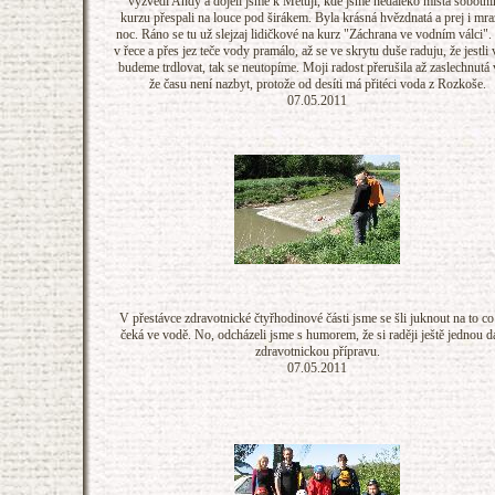
vyzvedl Andy a dojeli jsme k Metuji, kde jsme nedaleko místa sobotn
kurzu přespali na louce pod širákem. Byla krásná hvězdnatá a prej i mra
noc. Ráno se tu už slejzaj lidičkové na kurz "Záchrana ve vodním válci".
v řece a přes jez teče vody pramálo, až se ve skrytu duše raduju, že jestli
budeme trdlovat, tak se neutopíme. Moji radost přerušila až zaslechnutá 
že času není nazbyt, protože od desíti má přitéci voda z Rozkoše.
07.05.2011
V přestávce zdravotnické čtyřhodinové části jsme se šli juknout na to co
čeká ve vodě. No, odcházeli jsme s humorem, že si raději ještě jednou 
zdravotnickou přípravu.
07.05.2011