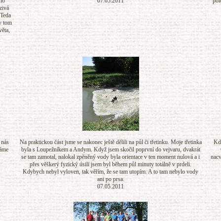
ího
07.05.2011
pol
zivá
 Teda
 v tom
věta,
 nás
Na praktickou část jsme se nakonec ještě dělili na půl či třetinku. Moje třetinka
Kdy
dáme
byla s Loupežníkem a Andym. Když jsem skočil poprvní do vejvaru, dvakrát
se tam zamotal, nalokal zpěněný vody byla orientace v ten moment nulová a i
nacv
přes věškerý fyzický úsilí jsem byl během půl minuty totálně v prdeli.
Kdybych nebyl vyloven, tak věřím, že se tam utopím. A to tam nebylo vody
ani po prsa.
07.05.2011