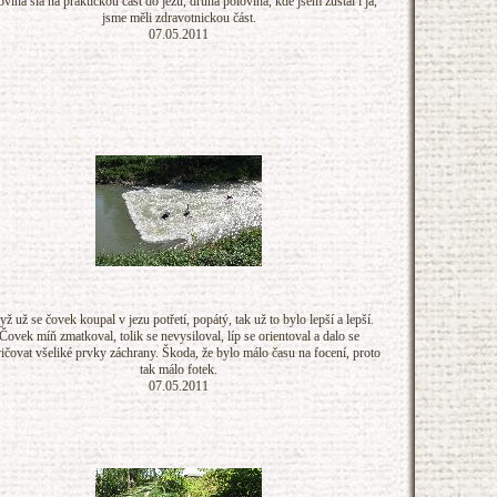
ovina šla na praktickou část do jezu, druhá polovina, kde jsem zůstal i já,
jsme měli zdravotnickou část.
07.05.2011
ž už se čovek koupal v jezu potřetí, popátý, tak už to bylo lepší a lepší.
Čovek míň zmatkoval, tolik se nevysiloval, líp se orientoval a dalo se
ičovat všeliké prvky záchrany. Škoda, že bylo málo času na focení, proto
tak málo fotek.
07.05.2011