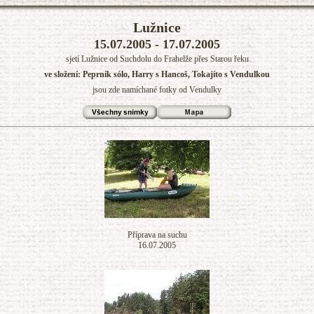
Lužnice
15.07.2005 - 17.07.2005
sjetí Lužnice od Suchdolu do Frahelže přes Starou řeku
ve složení: Peprník sólo, Harry s Hancoš, Tokajíto s Vendulkou
jsou zde namíchané fotky od Vendulky
Příprava na suchu
16.07.2005