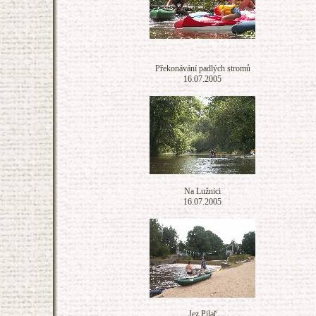
Překonávání padlých stromů
16.07.2005
Na Lužnici
16.07.2005
Jez Pilař