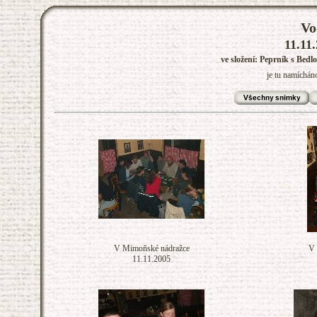
Vo
11.11.
ve složení: Peprník s Bedl
je tu namíchán
V Mimoňské nádražce
V 
11.11.2005