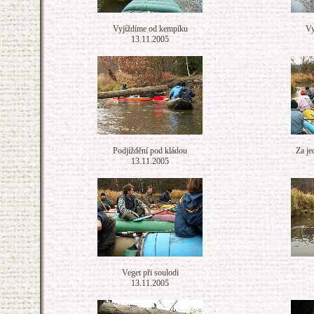
Vyjíždíme od kempíku
Vy
13.11.2005
Podjíždění pod kládou
Za je
13.11.2005
Veget při soulodi
13.11.2005