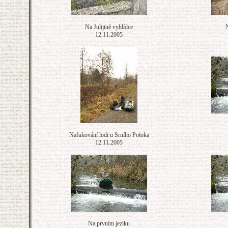
Na Julijině vyhlídce
N
12.11.2005
Nafukování lodi u Srního Potoka
12.11.2005
Na prvním jezíku