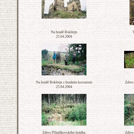
Na hradě Rokštejn
V
25.04.2004
Na hradě Rokštejn s hradním kocourem
Zdivo
25.04.2004
Zdivo Přímělkovského hrádku
Zdivo