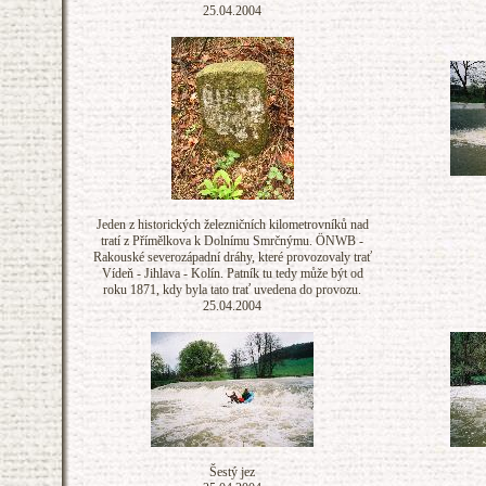
25.04.2004
Jeden z historických železničních kilometrovníků nad
tratí z Přímělkova k Dolnímu Smrčnýmu. ÖNWB -
Rakouské severozápadní dráhy, které provozovaly trať
Vídeň - Jihlava - Kolín. Patník tu tedy může být od
roku 1871, kdy byla tato trať uvedena do provozu.
25.04.2004
Šestý jez