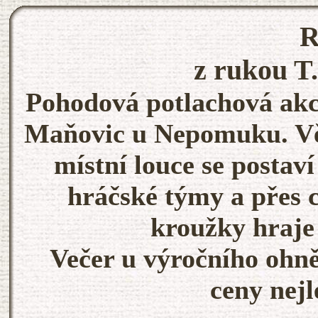
z rukou T
Pohodová potlachová akci
Maňovic u Nepomuku. Vět
místní louce se postaví
hráčské týmy a přes 
kroužky hraje
Večer u výročního ohně
ceny nej