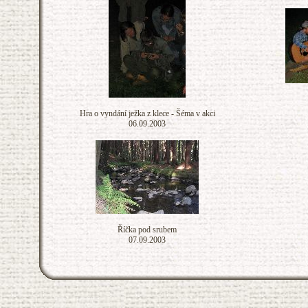
Hra o vyndání ježka z klece - Šéma v akci
06.09.2003
Říčka pod srubem
07.09.2003