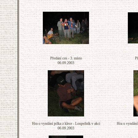
Předání cen - 3. místo
Př
06.09.2003
Hra o vyndání ježka z klece - Loupežník v akci
Hra o vyndání 
06.09.2003