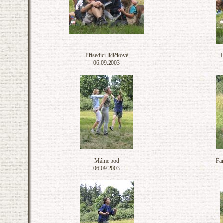
Přísedící lidičkové
P
06.09.2003
Máme bod
Fan
06.09.2003