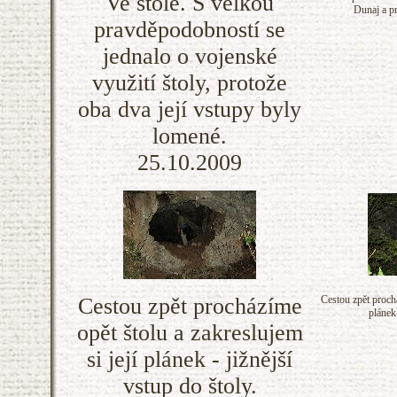
Ve štole. S velkou
Dunaj a pr
pravděpodobností se
jednalo o vojenské
využití štoly, protože
oba dva její vstupy byly
lomené.
25.10.2009
Cestou zpět procházíme
Cestou zpět prochá
plánek
opět štolu a zakreslujem
si její plánek - jižnější
vstup do štoly.