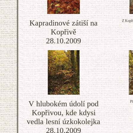
Kapradinové zátiší na
Z Kopři
Kopřivě
28.10.2009
V hlubokém údolí pod
Př
Kopřivou, kde kdysi
vedla lesní úzkokolejka
28.10.2009