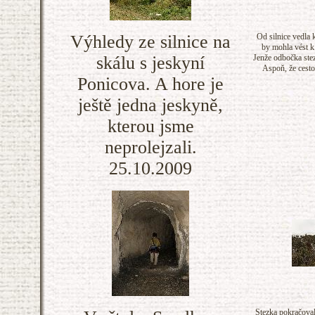
Výhledy ze silnice na
Od silnice vedla k
by mohla vést k
skálu s jeskyní
Jenže odbočka stez
Aspoň, že cestou
Ponicova. A hore je
ještě jedna jeskyně,
kterou jsme
neprolejzali.
25.10.2009
Stezka pokračoval