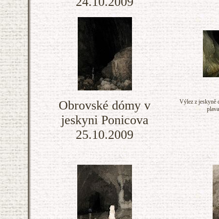
24.10.2009
Obrovské dómy v
Výlez z jeskyně d
plava
jeskyni Ponicova
25.10.2009