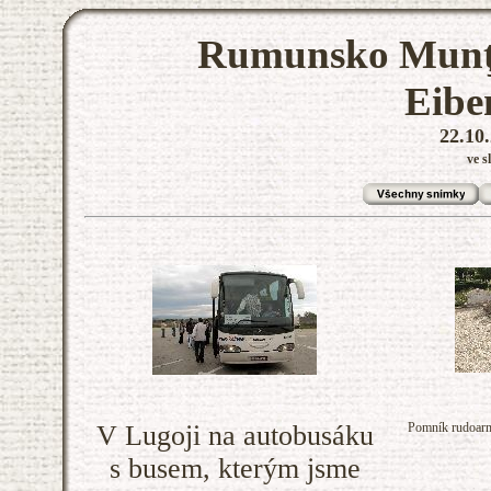
Rumunsko Munţii
Eibe
22.10.
ve s
V Lugoji na autobusáku
Pomník rudoarm
s busem, kterým jsme