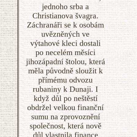
jednoho srba a
Christianova švagra.
Záchranáři se k osobám
uvězněných ve
výtahové kleci dostali
po necelém měsíci
jihozápadní štolou, která
měla původně sloužit k
přímému odvozu
rubaniny k Dunaji. I
když důl po neštěstí
obdržel velkou finanční
sumu na zprovoznění
společnost, která nově
důl vlastnila finance