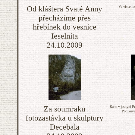
Od kláštera Svaté Anny
Ve vísce Ie
přecházíme přes
hřebínek do vesnice
Ieselnita
24.10.2009
Za soumraku
Ráno v jeskyni Pe
Ponikova 
fotozastávka u skulptury
Decebala