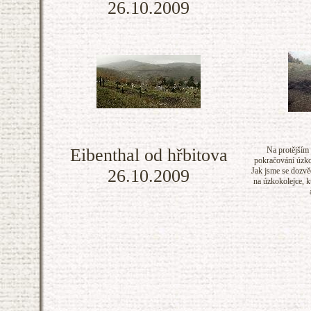
26.10.2009
Eibenthal od hřbitova
Na protějším 
pokračování úzko
26.10.2009
Jak jsme se dozvěd
na úzkokolejce, k