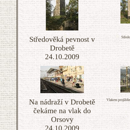
Středověká pevnost v
Střed
Drobetě
24.10.2009
Na nádraží v Drobetě
Vlakem projíždím
čekáme na vlak do
Orsovy
24.10.2009