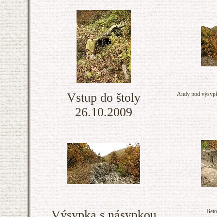
Vstup do štoly
Andy pod výsypkou
26.10.2009
Výsypka s násypkou
Beto