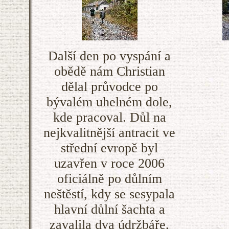
Další den po vyspání a
obědě nám Christian
dělal průvodce po
bývalém uhelném dole,
kde pracoval. Důl na
nejkvalitnější antracit ve
střední evropě byl
uzavřen v roce 2006
oficiálně po důlním
neštěstí, kdy se sesypala
hlavní důlní šachta a
zavalila dva údržbáře,