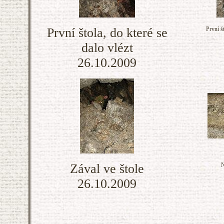
První štola, do které se
První št
dalo vlézt
26.10.2009
Zával ve štole
N
26.10.2009