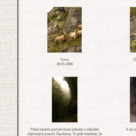
Vovce
Ch
30.05.2006
Průtrž mračen pod převisem jednoho z náhodně
A už s
objevených ponorů Topolnicej. To ještě netušíme, že