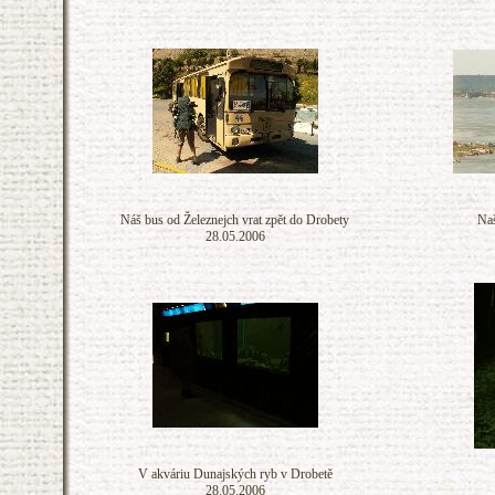
Náš bus od Železnejch vrat zpět do Drobety
Naš
28.05.2006
V akváriu Dunajských ryb v Drobetě
28.05.2006