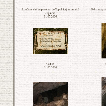
Loučka s dalším ponorem do Topolnicej za vesnicí
Tož sme správ
Jupinešti
31.05.2006
Cedula
S
31.05.2006