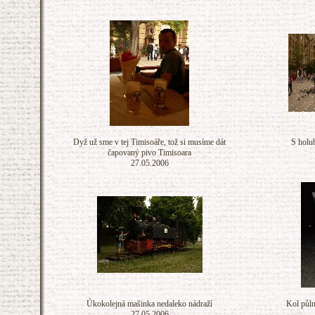
Dyž už sme v tej Timisoáře, tož si musíme dát
S holu
čapovaný pivo Timisoara
27.05.2006
Úkokolejná mašinka nedaleko nádraží
Kol půln
27.05.2006