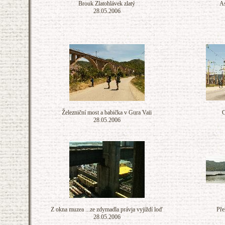
Brouk Zlatohlávek zlatý
As
28.05.2006
Železniční most a babička v Gura Vaii
C
28.05.2006
Z okna muzea ...ze zdymadla právja vyjíždí loď
Pře
28.05.2006