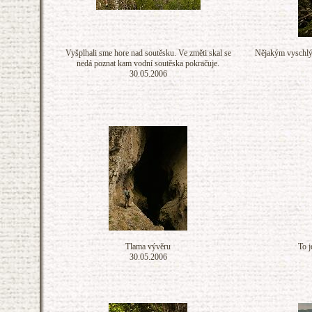
Vyšplhali sme hore nad soutěsku. Ve změti skal se
Nějakým vyschlý
nedá poznat kam vodní soutěska pokračuje.
30.05.2006
Tlama vývěru
To j
30.05.2006