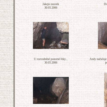
Jakejsi mostek
Do
30.05.2006
U rozvodněné ponorné řeky...
Andy načučuje 
30.05.2006
j