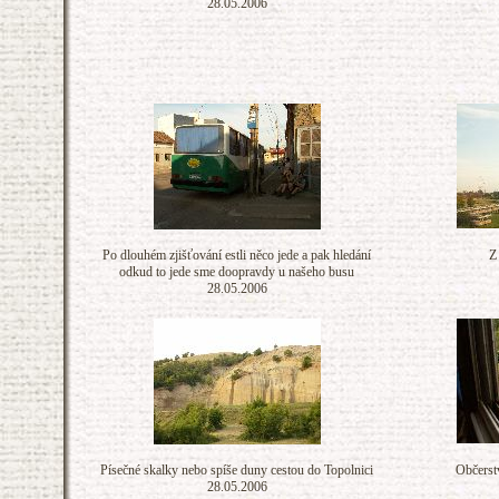
28.05.2006
Po dlouhém zjišťování estli něco jede a pak hledání
Z
odkud to jede sme doopravdy u našeho busu
28.05.2006
Písečné skalky nebo spíše duny cestou do Topolnici
Občerstv
28.05.2006