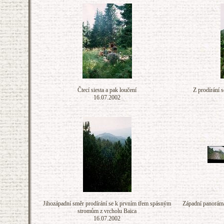
Čtecí siesta a pak loučení
Z prodírání 
16.07.2002
Jihozápadní směr prodírání se k prvním třem spásným
Západní panoráma
stromům z vrcholu Baica
16.07.2002