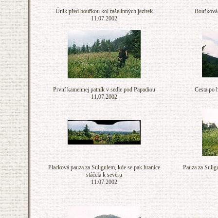
Únik před bouřkou kol rašelinných jezírek
Bouřková 
11.07.2002
První kamennej patník v sedle pod Papadiou
Cesta po 
11.07.2002
Placková pauza za Suligulem, kde se pak hranice
Pauza za Suligu
stáčela k severu
11.07.2002