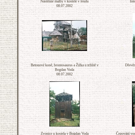
Nástěnné malby v kostele v Ieudu
Int
08.07.2002
Betonové koně, brontosaurus a Žižka u tržiště v
Dřevěn
Bogdan Voda
08.07.2002
Zvonice u kostela v Bogdan Voda
Čepování vod