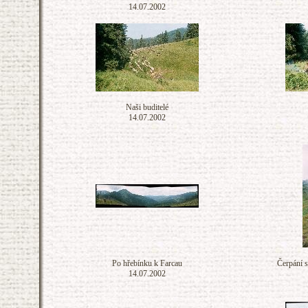
14.07.2002
Naši buditelé
14.07.2002
Po hřebínku k Farcau
Čerpání s
14.07.2002