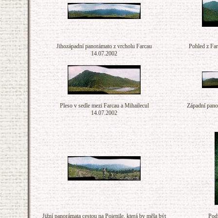
Jihozápadní panorámato z vrcholu Farcau
Pohled z Far
14.07.2002
Pleso v sedle mezi Farcau a Mihailecul
Západní panor
14.07.2002
Jižní panorámata cestou na Poienile, která by měla být
Podv