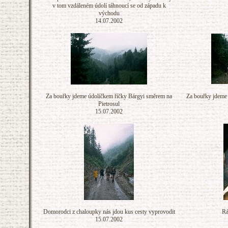
v tom vzdáleném údolí táhnoucí se od západu k
východu
14.07.2002
Za bouřky jdeme údolíčkem říčky Bárgyi směrem na
Za bouřky jdeme
Pietrosul
15.07.2002
Domorodci z chaloupky nás jdou kus cesty vyprovodit
Rá
15.07.2002