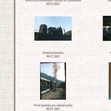
Mufová na úzkokolejce vracející se z průzkumu
Ra
08.07.2002
Detail kolomotivy
09.07.2002
První zastávka pro nabrání písku
09.07.2002