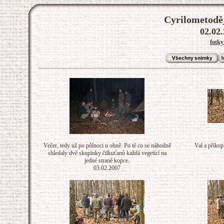
Cyrilometodě
02.02.
fotky
Večer, tedy už po půlnoci u ohně. Po té co se náhodně
Val a příkop
shledaly dvě skupinky čilkuťanů každá vegetící na
jedné straně kopce.
03.02.2007