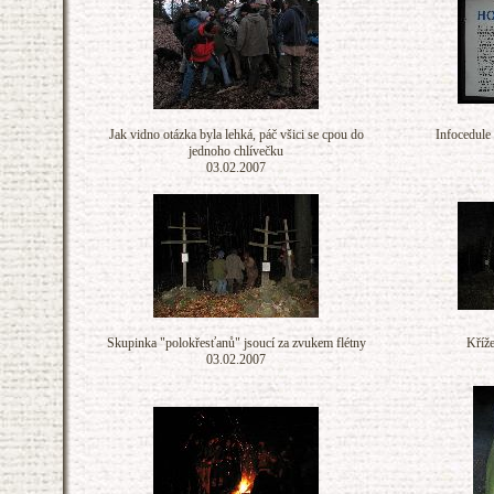
Jak vidno otázka byla lehká, páč všici se cpou do
Infocedule 
jednoho chlívečku
03.02.2007
Skupinka "polokřesťanů" jsoucí za zvukem flétny
Kříže
03.02.2007