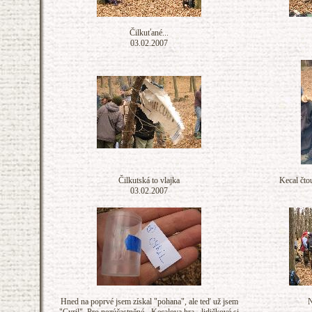
Čilkuťané...
03.02.2007
Čilkutská to vlajka
Kecal čto
03.02.2007
Hned na poprvé jsem získal "pohana", ale teď už jsem
N