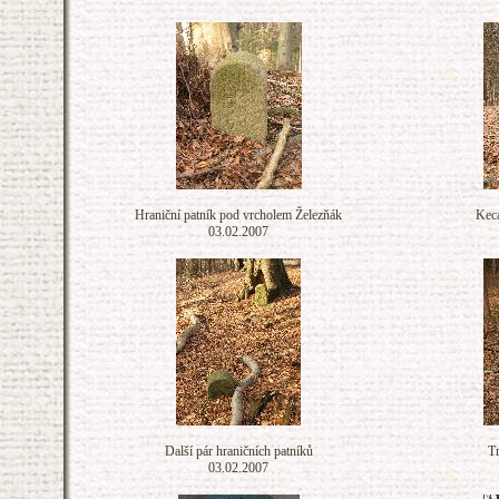
Hraniční patník pod vrcholem Železňák
Keca
03.02.2007
Další pár hraničních patníků
Tr
03.02.2007