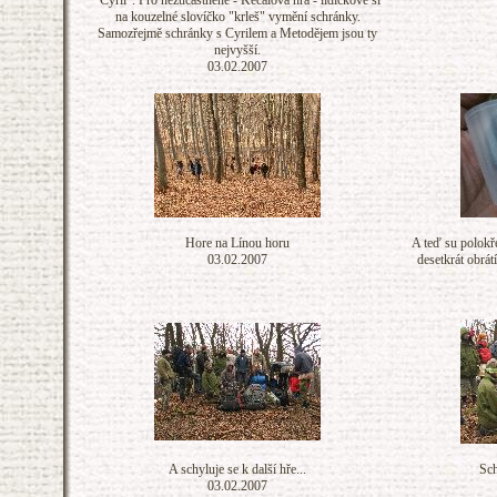
"Cyril". Pro nezúčastněné - Kecalova hra - lidičkové si
na kouzelné slovíčko "krleš" vymění schránky.
Samozřejmě schránky s Cyrilem a Metodějem jsou ty
nejvyšší.
03.02.2007
Hore na Línou horu
A teď su polokř
03.02.2007
desetkrát obrát
A schyluje se k další hře...
Sch
03.02.2007