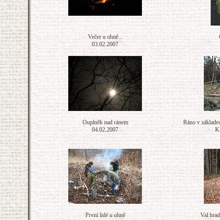
Večer u ohně...
03.02.2007
Ouplněk nad ránem
Ráno v základech
04.02.2007
Kl
První lidé u ohně
Val hrad