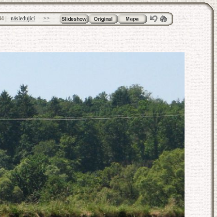
34
|
následující
>>