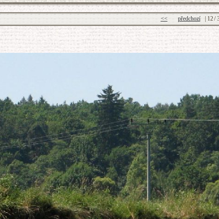
<<
předchozí
|
12
/