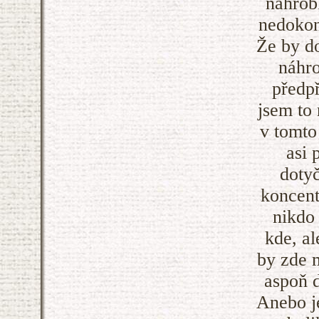
náhrob
nedokon
Že by do
náhro
předpř
jsem to 
v tomto
asi 
doty
koncent
nikdo
kde, al
by zde 
aspoň 
Anebo j