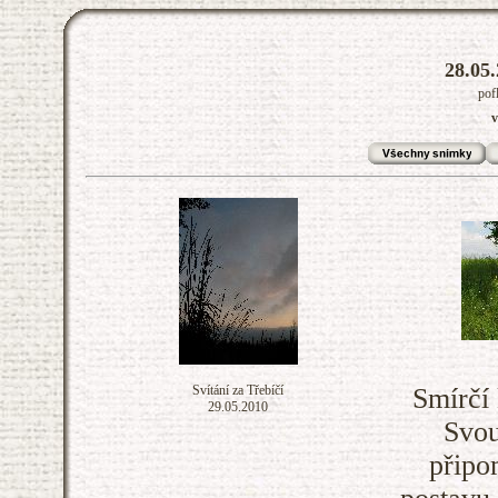
28.05.
pof
v
Svítání za Třebíčí
Smírčí 
29.05.2010
Svou
připo