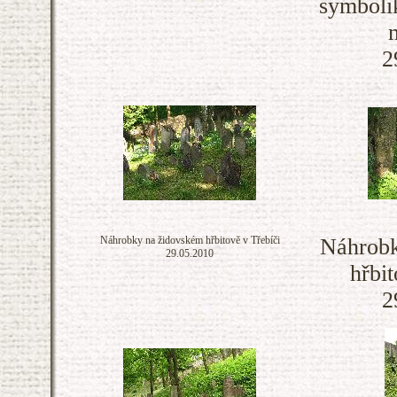
symboli
2
Náhrobky na židovském hřbitově v Třebíči
Náhrobk
29.05.2010
hřbit
2