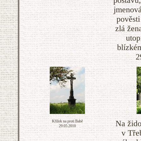
postavu,
jmenová
pověst
zlá žen
utop
blízké
2
Křížek na proti Babě
Na žid
29.05.2010
v Tře