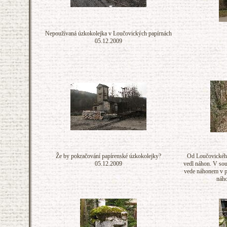
Nepoužívaná úzkokolejka v Loučovických papírnách
05.12.2009
Že by pokračování papírenské úzkokolejky?
Od Loučovického
05.12.2009
vedl náhon. V sou
vede náhonem v po
náho