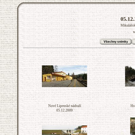
05.12.
Mikulášsk
v
Nové Lipenské nádraží
Hr
05.12.2009