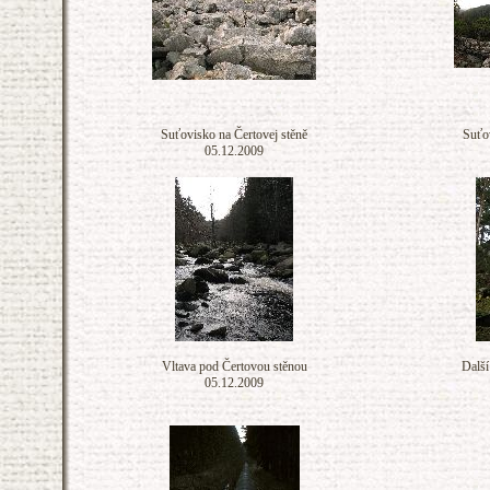
Suťovisko na Čertovej stěně
Suťov
05.12.2009
Vltava pod Čertovou stěnou
Další
05.12.2009