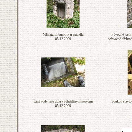
Miniaturní bunkřík u stavidla
Původně jsem 
05.12.2009
výstavbě přehrad
Část vody teče dolů vydlažděným korytem
Soukolí stavid
05.12.2009