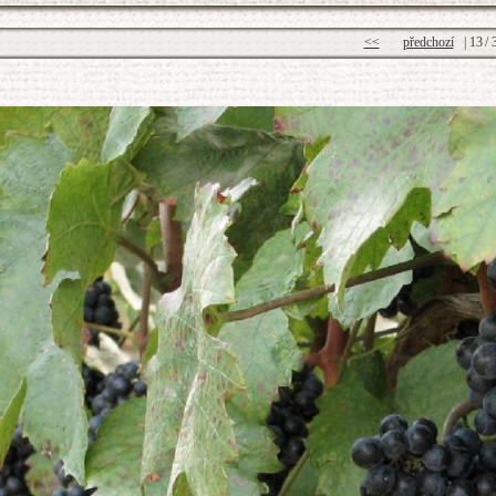
<<
předchozí
|
13
/