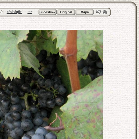
30
|
následující
>>