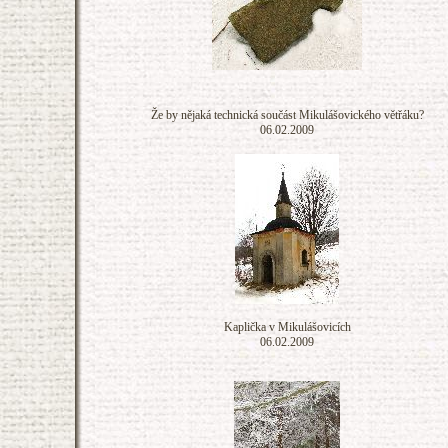
Že by nějaká technická součást Mikulášovického větřáku?
06.02.2009
Kaplička v Mikulášovicích
06.02.2009