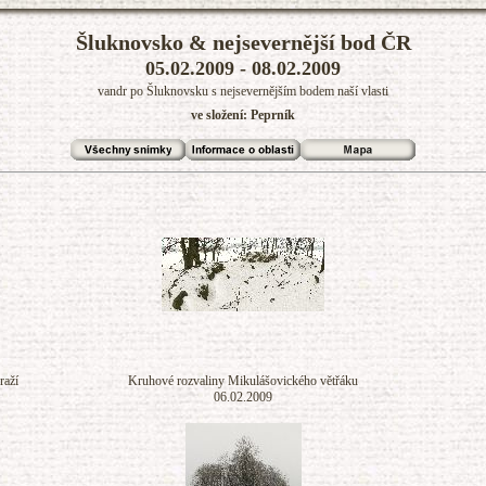
Šluknovsko & nejsevernější bod ČR
05.02.2009 - 08.02.2009
vandr po Šluknovsku s nejsevernějším bodem naší vlasti
ve složení: Peprník
raží
Kruhové rozvaliny Mikulášovického větřáku
06.02.2009