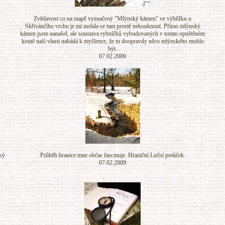
Zvědavost co na mapě vyznačený "Mlýnský kámen" ve výběžku u
Skřivánčího vrchu je mi nedala se tam prostě nekouknout. Přímo mlýnský
kámen jsem nanašel, ale soustava rybníčků vybudovaných v tomto opuštěném
koutě naší vlasti nabádá k myšlence, že tu doopravdy něco mlýnského mohlo
být.
07.02.2009
ký
Průběh hranice mne občas fascinuje. Hraniční Luční potůček.
07.02.2009