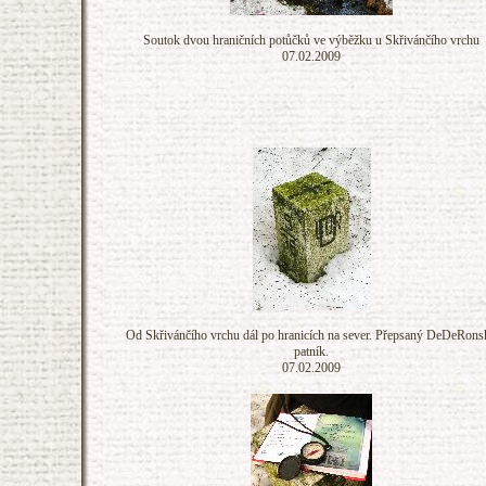
Soutok dvou hraničních potůčků ve výběžku u Skřivánčího vrchu
07.02.2009
Od Skřivánčího vrchu dál po hranicích na sever. Přepsaný DeDeRons
patník.
07.02.2009