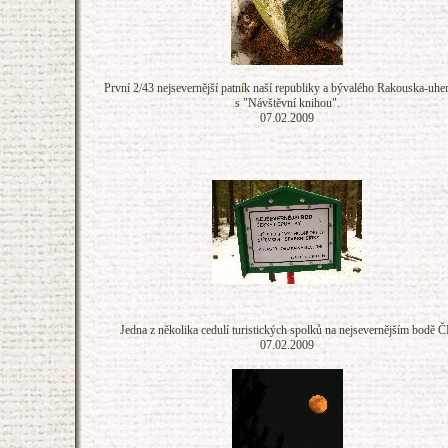
První 2/43 nejsevernější patník naší republiky a bývalého Rakouska-uher
s "Návštěvní knihou".
07.02.2009
Jedna z několika cedulí turistických spolků na nejsevernějším bodě 
07.02.2009