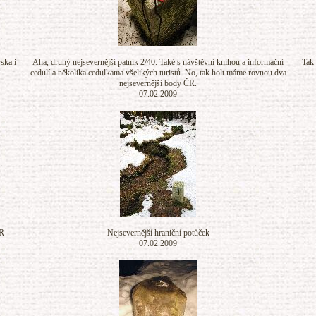
ska i
Aha, druhý nejsevernější patník 2/40. Také s návštěvní knihou a informační
Tak 
cedulí a několika cedulkama všelikých turistů. No, tak holt máme rovnou dva
nejsevernější body ČR.
07.02.2009
ČR
Nejsevernější hraniční potůček
07.02.2009