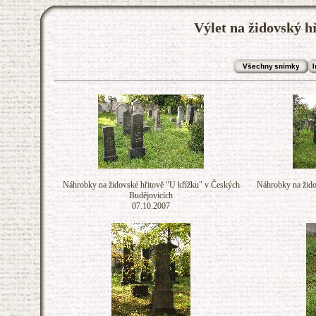
Výlet na židovský h
Náhrobky na židovské hřitově "U křížku" v Českých
Náhrobky na žido
Budějovicích
07.10.2007