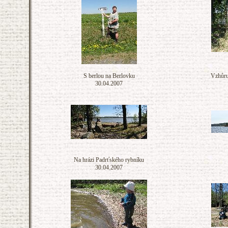
S berlou na Berlovku
Vzhůru
30.04.2007
Na hrázi Padrťského rybníku
30.04.2007