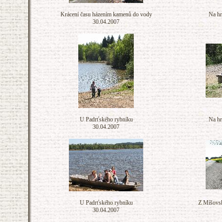
Krácení času házením kamenů do vody
Na hr
30.04.2007
U Padrťského rybníku
Na hr
30.04.2007
U Padrťského rybníku
Z Míšovsk
30.04.2007