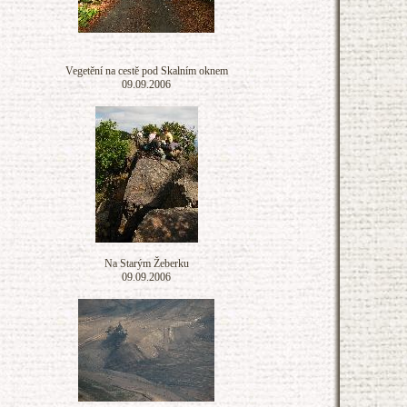
Vegetění na cestě pod Skalním oknem
09.09.2006
Na Starým Žeberku
09.09.2006