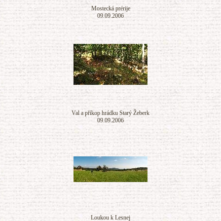
Mostecká prérije
09.09.2006
Val a příkop hrádku Starý Žeberk
09.09.2006
Loukou k Lesnej