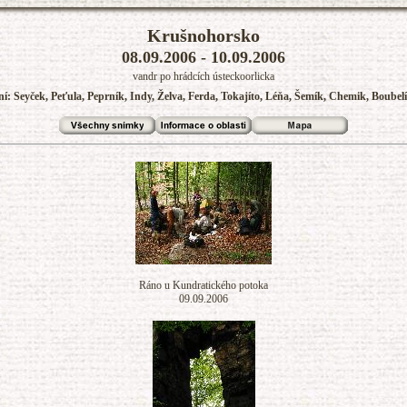
Krušnohorsko
08.09.2006 - 10.09.2006
vandr po hrádcích ústeckoorlicka
ení: Seyček, Peťula, Peprník, Indy, Želva, Ferda, Tokajíto, Léňa, Šemík, Chemik, Boubel
Ráno u Kundratického potoka
09.09.2006