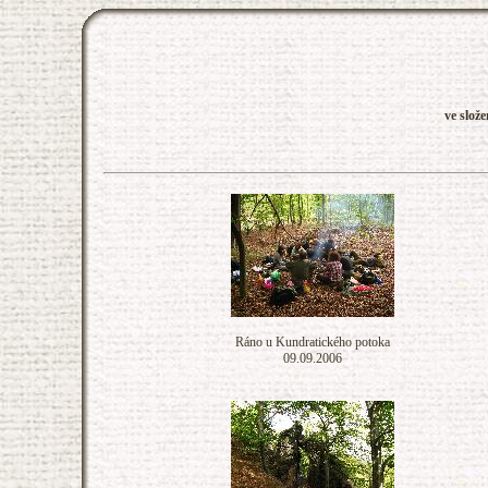
ve slož
Ráno u Kundratického potoka
09.09.2006