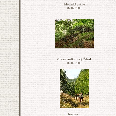
Mostecká prérije
09.09.2006
Zbytky hrádku Starý Žeberk
09.09.2006
Na cestě...