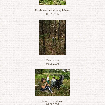
Kardašovický židovský hřbitov
03.09.2006
Mates v lese
03.09.2006
Sváča u Brčálníku
03.09.2006