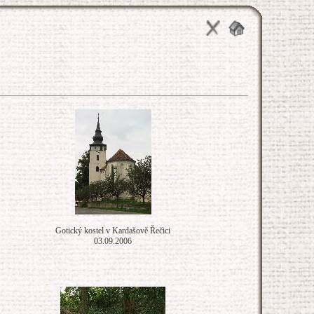
Gotický kostel v Kardašově Řečici
03.09.2006