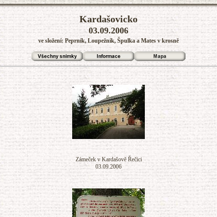
Kardašovicko
03.09.2006
ve složení: Peprník, Loupežník, Špulka a Mates v krosně
Zámeček v Kardašově Řečici
03.09.2006