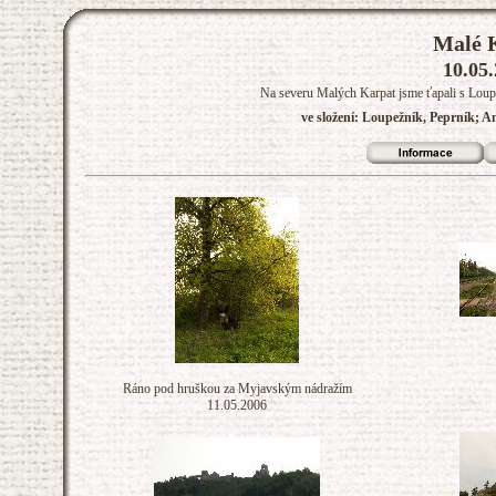
Malé K
10.05.
Na severu Malých Karpat jsme ťapali s Loupež
ve složení: Loupežník, Peprník; A
Ráno pod hruškou za Myjavským nádražím
11.05.2006