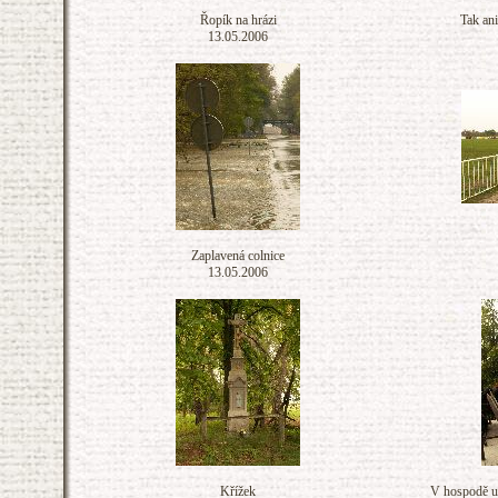
Řopík na hrázi
Tak an
13.05.2006
Zaplavená colnice
13.05.2006
Křížek
V hospodě u