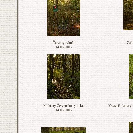
Červený rybník
Zář
14.05.2006
Mokřiny Červeného rybníku
Vstavač plamatý 
14.05.2006