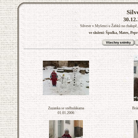
Silv
30.12.
Silvestr v Myšenci u Žabků na chalupě,
ve složení: Špulka, Mates, Pep
Zuzanka se sněhulákama
Brá
01.01.2006