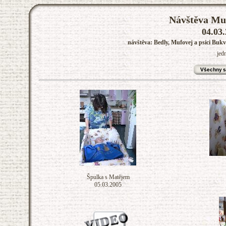
Návštěva Muf
04.03.
návštěva: Bedly, Mufovej a psici Buk
jed
Špulka s Matějem
05.03.2005