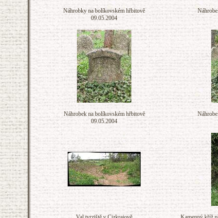
Náhrobky na bolíkovském hřbitově
Náhrobek
09.05.2004
Náhrobek na bolíkovském hřbitově
Náhrobek
09.05.2004
Val tvrziště v Cizkrajově
Kamenný kříž př