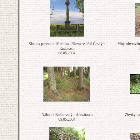
Sloup s panenkou Marií na křižovatce před Českým
Moje ubytování
Rudolcem
08.05.2004
Náhon k Bolíkovským železárnám
Zbytky ha
09.05.2004