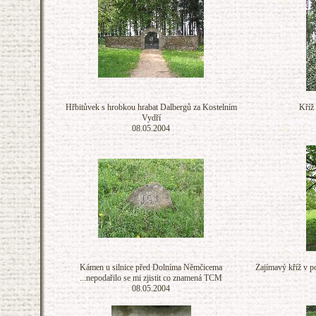
Hřbitůvek s hrobkou hrabat Dalbergů za Kostelním
Kříž
Vydří
08.05.2004
Kámen u silnice před Dolníma Němčicema
Zajímavý kříž v 
...nepodařilo se mi zjistit co znamená TCM
08.05.2004