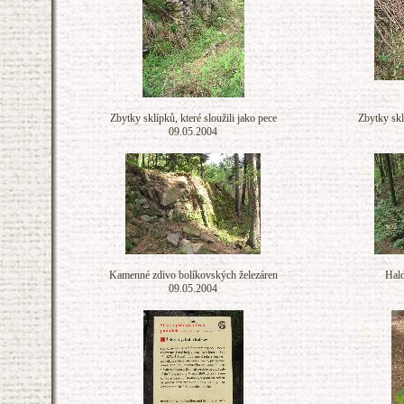
Zbytky sklípků, které sloužili jako pece
Zbytky sklí
09.05.2004
Kamenné zdivo bolíkovských železáren
Hald
09.05.2004