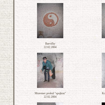
Barvičky
22.02.2004
Mravenec prolezl "spojkou"
Kd
22.02.2004