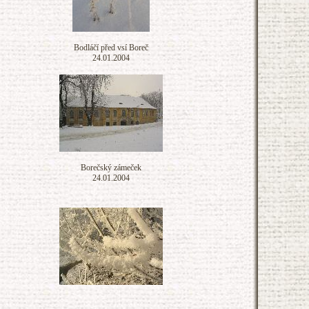
Bodláčí před vsí Boreč
24.01.2004
Borečský zámeček
24.01.2004