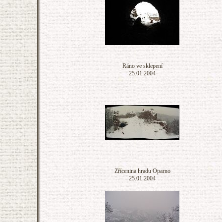
Ráno ve sklepení
25.01.2004
Zřícenina hradu Oparno
25.01.2004