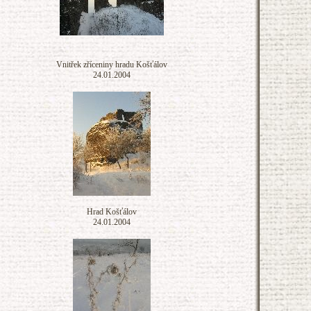
Vnitřek zříceniny hradu Košťálov
24.01.2004
Hrad Košťálov
24.01.2004