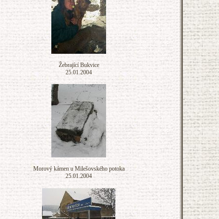
Žebrající Bukvice
25.01.2004
Morový kámen u Milešovského potoka
25.01.2004