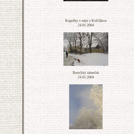
Kopečky v mlze z Košťálova
24.01.2004
Borečský zámeček
24.01.2004