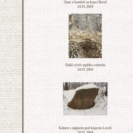
Opar z komínů na kopci Boreč
24.01.2004
Další vývěr teplého vzduchu
24.01.2004
Kámen s nápisem pod kopcem Lovoš
24.01.2004