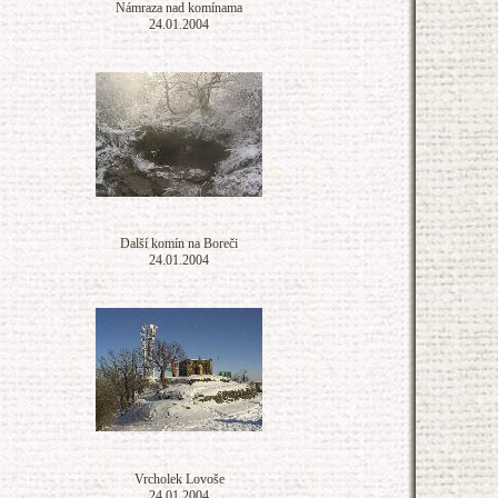
Námraza nad komínama
24.01.2004
Další komín na Boreči
24.01.2004
Vrcholek Lovoše
24.01.2004