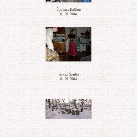
Špulka s flaškou
01.01.2004
Tančící Špulka
01.01.2004