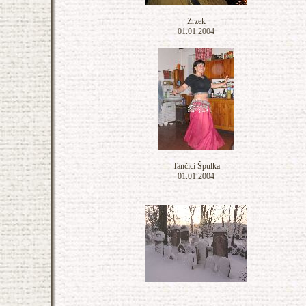
Zrzek
01.01.2004
Tančící Špulka
01.01.2004