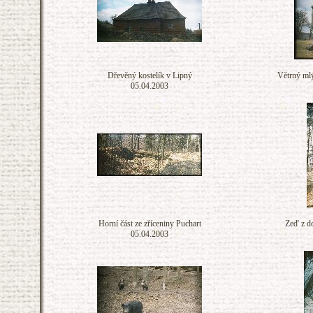
Dřevěný kostelík v Lipný
Větrný ml
05.04.2003
Horní část ze zříceniny Puchart
Zeď z do
05.04.2003