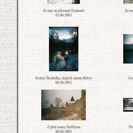
Za tmy na zřícenině Drahotuš
Za tm
05.04.2003
Kolem Škrabalky, slepých ramen Bečvy
Ces
06.04.2003
Z jižní strany Helfštýna
Př
06.04.2003