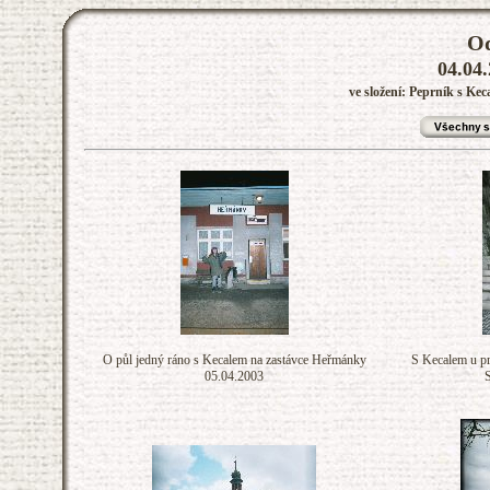
Od
04.04.
ve složení: Peprník s Ke
O půl jedný ráno s Kecalem na zastávce Heřmánky
S Kecalem u p
05.04.2003