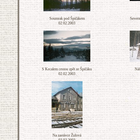
Soumrak pod Špičákem
Severn
02.02.2003
S Kecalem cestou zpět ze Špičáku
Náš
02.02.2003
Na zastávce Žulová