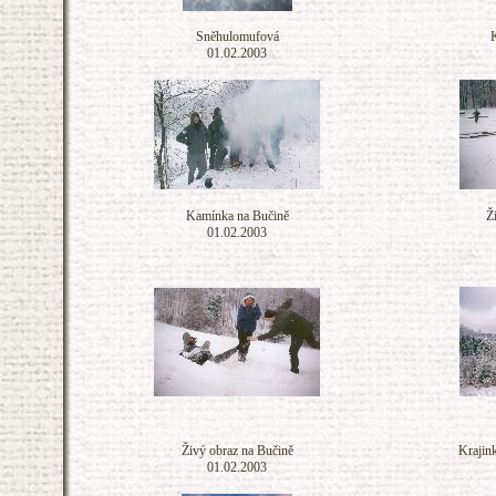
Sněhulomufová
01.02.2003
Kamínka na Bučině
Ž
01.02.2003
Živý obraz na Bučině
Krajink
01.02.2003