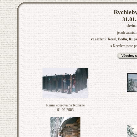
Rychleby
31.01.
slezin
je zde zamích
ve složení: Kecal, Bedla, Rup
s Kecalem jsme pa
Ranní kouřová na Konírně
01.02.2003