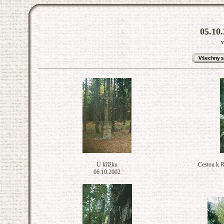
05.10.
v
U křížku
Cestou k R
06.10.2002