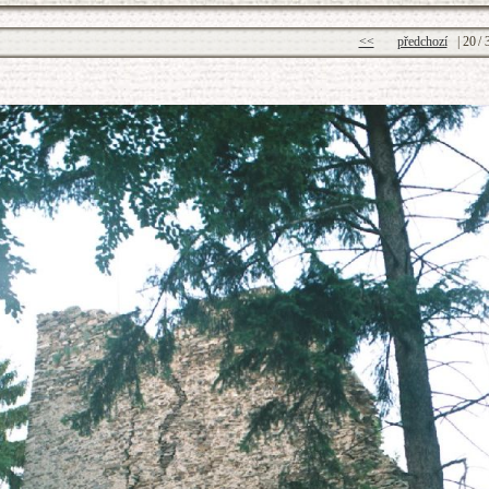
<<
předchozí
|
20
/