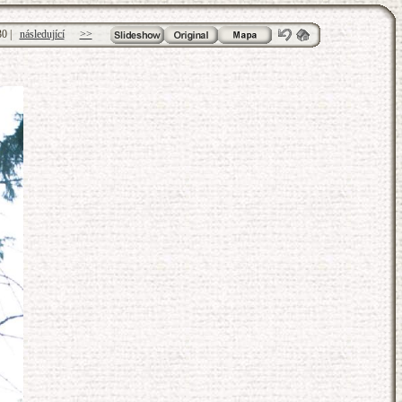
30
|
následující
>>