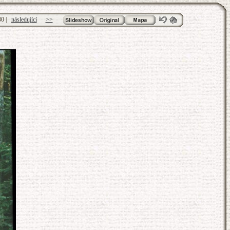
30
|
následující
>>