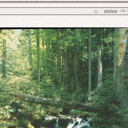
<<
předchozí
|
14
/