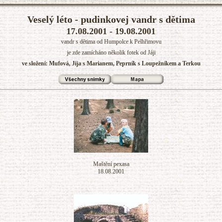
Veselý léto - pudinkovej vandr s dětima
17.08.2001 - 19.08.2001
vandr s dětima od Humpolce k Pelhřimovu
je zde zamícháno několik fotek od Jáji
ve složení: Mufová, Jíja s Marianem, Peprník s Loupežníkem a Terkou
Maštění pexasa
18.08.2001