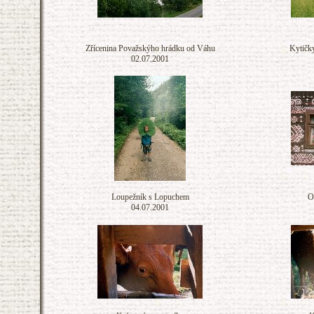
Zřícenina Považskýho hrádku od Váhu
Kytičk
02.07.2001
Loupežník s Lopuchem
O
04.07.2001