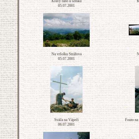
Krávy ráno u seníku
K
05.07.2001
Na vršolku Strážova
N
05.07.2001
Sváča na Vápeči
Fouto na
06.07.2001