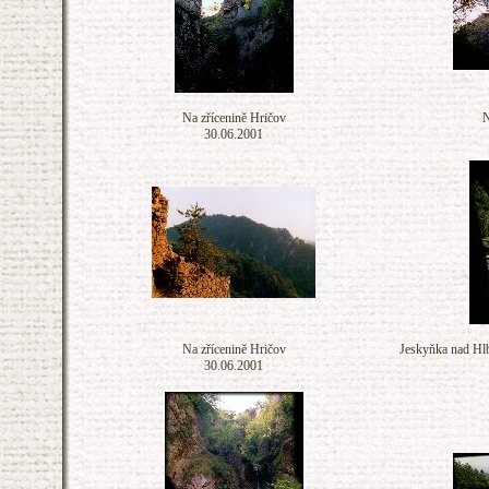
Na zřícenině Hričov
N
30.06.2001
Na zřícenině Hričov
Jeskyňka nad Hl
30.06.2001