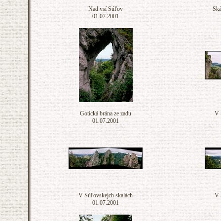
Nad vsí Súľov
Ská
01.07.2001
Gotická brána ze zadu
V 
01.07.2001
V Súľovskejch skalách
V 
01.07.2001