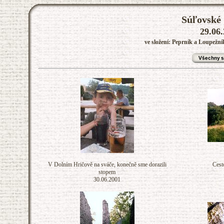
Súľovské 
29.06.
ve složení: Peprník a Loupežní
V Dolním Hričově na sváče, konečně sme dorazili
Cest
stopem
30.06.2001