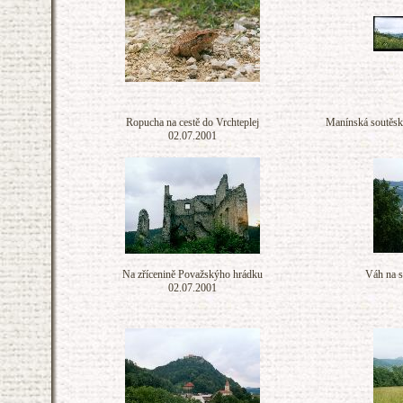
Ropucha na cestě do Vrchteplej
Manínská soutěsk
02.07.2001
Na zřícenině Považskýho hrádku
Váh na s
02.07.2001