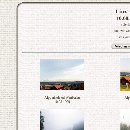
Linz 
10.08.
výlet 
jsou zde za
ve slož
Alpy někde od Wartberku
Alp
10.08.1999