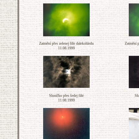
Zatmění přes zelenej filtr dalekohledu
Zatmění př
11.08.1999
Sluníčko přes šedej filtr
Slu
11.08.1999