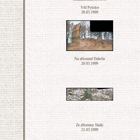
Věž Pyšolce
20.03.1999
Na zřícenině Dalečín
20.03.1999
Ze zříceniny Skály
21.03.1999