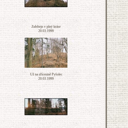
Zubštejn v plný kráse
20.03.1999
Už na zřícenině Pyšolec
20.03.1999