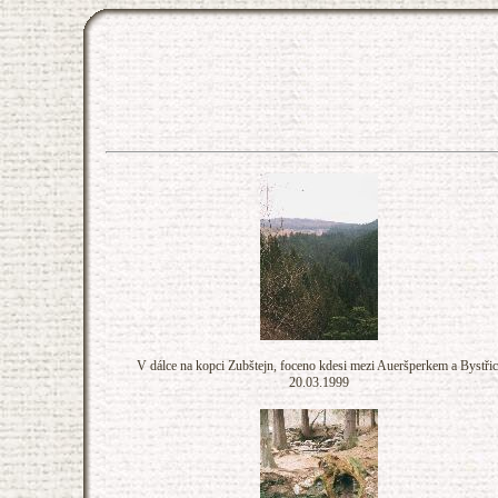
V dálce na kopci Zubštejn, foceno kdesi mezi Aueršperkem a Bystřic
20.03.1999