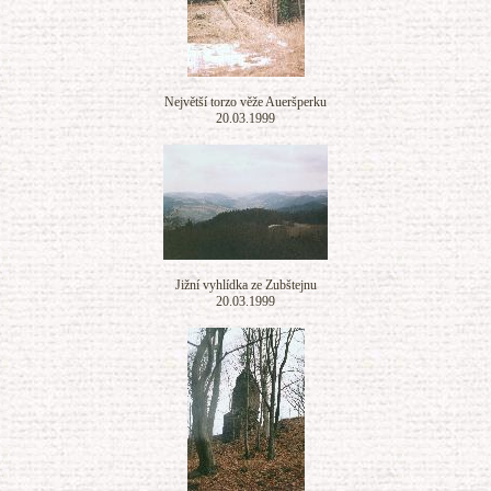
Největší torzo věže Aueršperku
20.03.1999
Jižní vyhlídka ze Zubštejnu
20.03.1999