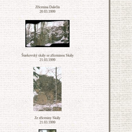
Zřícenina Dalečín
20.03.1999
Štarkovský skály se zříceninou Skály
21.03.1999
Ze zříceniny Skály
21.03.1999