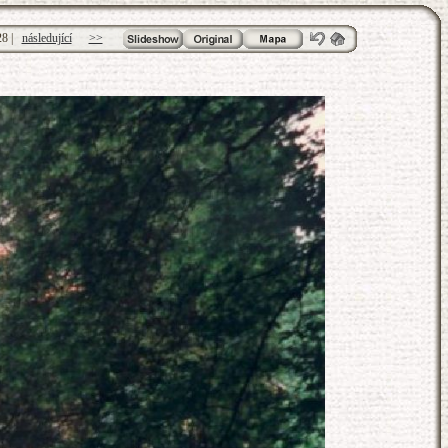
28
|
následující
>>