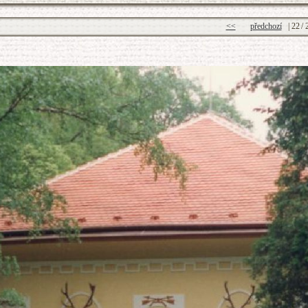
<<
předchozí
|
22
/