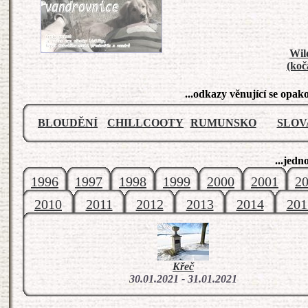
Wil
(koč
...odkazy věnující se op
BLOUDĚNÍ
CHILLCOOTY
RUMUNSKO
SLOV
...jedn
1996
1997
1998
1999
2000
2001
2
2010
2011
2012
2013
2014
201
Křeč
30.01.2021 - 31.01.2021