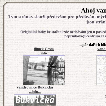
Ahoj van
Tyto stránky slouží především pro předávání mých
jsou strán
Originální fotky ke stažení zde nechávám jen u posle
peprnikovo@centrum.cz a z
...pár dalších bl
filmek Cesta
vand
...info...
vandrovnice Bukvička
...info...