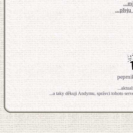
...m
...přeju
peprn
...aktua
...a taky děkuji Andymu, správci tohoto ser