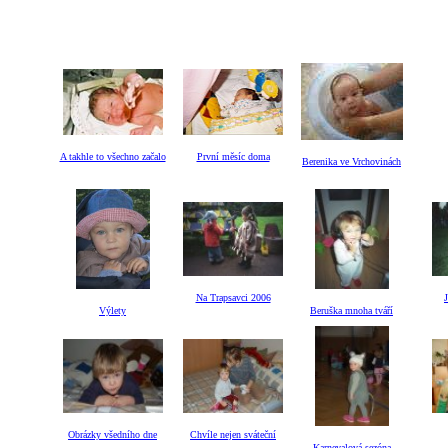
A takhle to všechno začalo
První měsíc doma
Berenika ve Vrchovinách
Na Trapsavci 2006
Výlety
Beruška mnoha tváří
Obrázky všedního dne
Chvíle nejen sváteční
Karnevalová sezóna